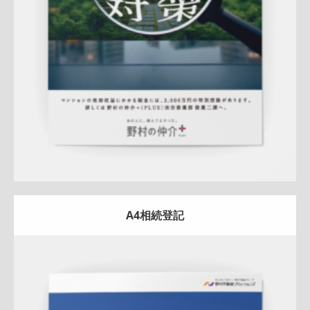
力
反響
地域密着
資産売却
詳しく見る
A4相続登記