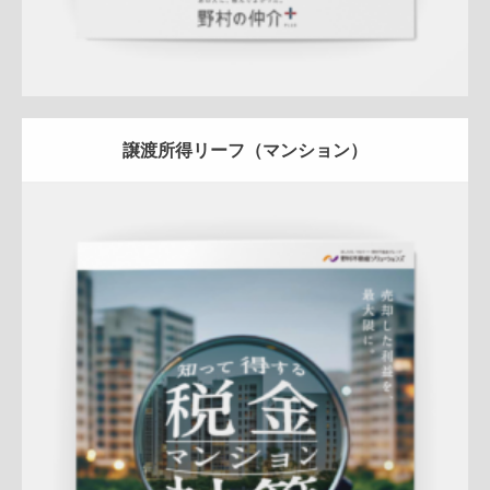
譲渡所得リーフ（マンション）
Update:
2024.05.22
折りパンフレット
土地
相続
エリア広告
コンサルティング
サービス紹介
ノムコム
新作
クール
渋谷営業部
グループ