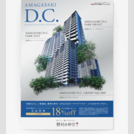
Update:
2025.07.16
折りパンフレット
マンション
エリア広告
人気商品
クール
プレミアム
塚口センター
ターゲットマンション
地域密着
詳しく見る