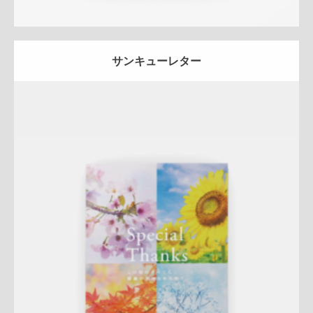
サンキューレター
Update:
2025.07.30
はがき
マンション
事業・収益用不動産
土地
サービス紹介
ブランド訴求
売却訴求
ナチュラル
ハートフル
五反田セン
ター
区分マンション
地域密着
接客