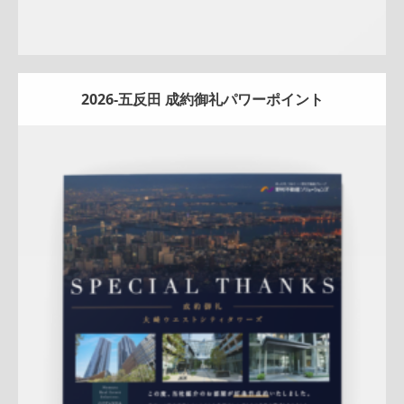
2026-五反田 成約御礼パワーポイント
Update:
2026.01.08
マンション
エリア広告
人気商品
実績訴求
新作
クール
五
反田センター
アフターフォロー
反響
成約御礼