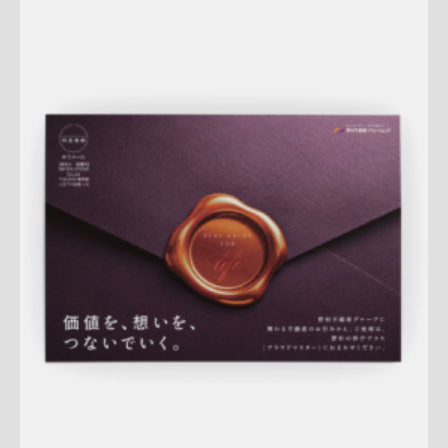
Update:
2026.07.22
A4ペラ
スペシャル
マンション
土地
戸建
相続
サービス紹
介
新作
査定
プレミアム
大宮センター
桜新町センター
詳しく見る