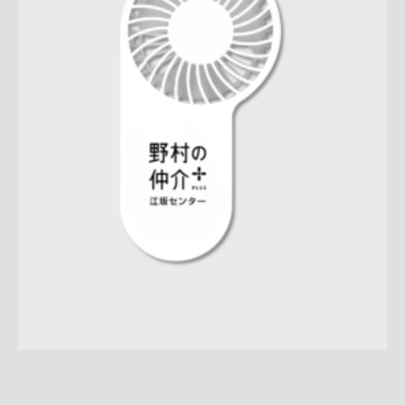
Update:
2026.03.11
ノベルティ
店舗開発
ブランド訴求
新作
インパクト
クー
ル
プレミアム
江坂センター
オモシロ
キャンペーン
反響
詳しく見る