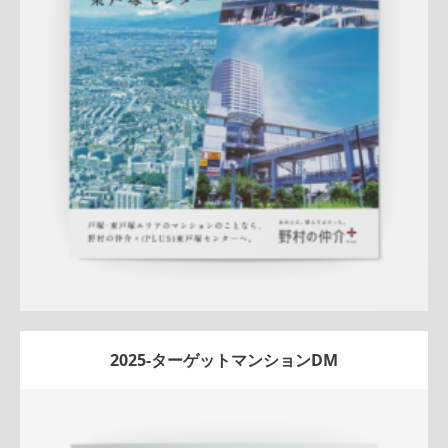
折りパンフレット
マンション
エリア広告
サービス紹介
人
気商品
来店訴求
クール
ナチュラル
東戸塚センター
ター
ゲットマンション
公示地価
地域密着
詳しく見る
2025-ターゲットマンションDM