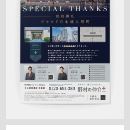
Update:
2025.09.02
A4ペラ
A4ペラ(片面)
マンション
土地
戸建
ブランド訴求
人気商品
新作
クール
プレミアム
日本橋営業部
渋谷営業
部
QRコード
アフターフォロー
成約御礼
詳しく見る