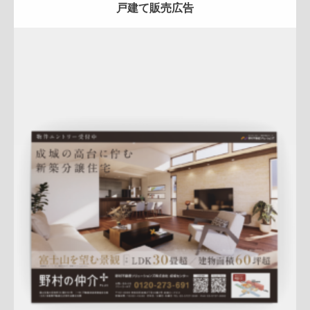
戸建て販売広告
Update:
2026.03.17
スペシャル
マンション
エリア広告
売却訴求
クール
プレ
ミアム
成城センター
QRコード
地域密着
物件広告
詳しく見る