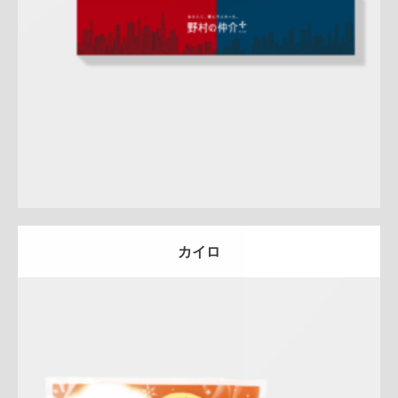
詳しく見る
カイロ