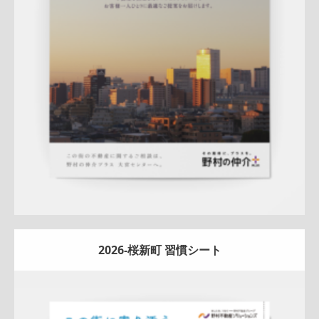
折りパンフレット
エリア広告
スタッフ紹介
新作
来店訴求
査定
ナチュラル
ハートフル
大宮センター
詳しく見る
2026-桜新町 習慣シート