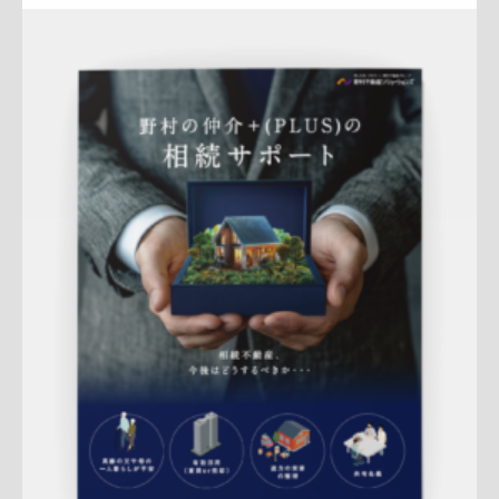
Update:
2026.03.05
折りパンフレット
マンション
土地
戸建
相続
サービス紹
介
売却訴求
査定
クール
ハートフル
渋谷営業部
QRコード
アフターフォロー
成約御礼
詳しく見る