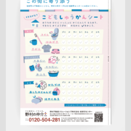
Update:
2026.04.13
A4ペラ(片面)
冊子
新作
ナチュラル
ハートフル
桜新町セン
ター
詳しく見る