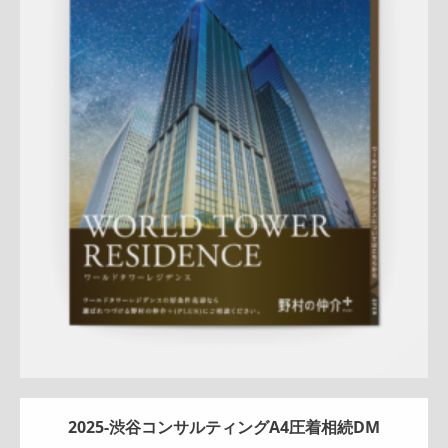
Update:
2026.03.05
折りパンフレット
マンション
エリア広告
シリーズ広告
人
気商品
売却訴求
査定
クール
プレミアム
三田センター
QR
コード
アフターフォロー
成約御礼
詳しく見る
2025-渋谷コンサルティングA4圧着相続DM