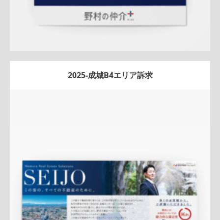
2025-成城B4エリア訴求
Update:
2026.03.05
土地
エリア広告
サービス紹介
実績訴求
クール
成城セン