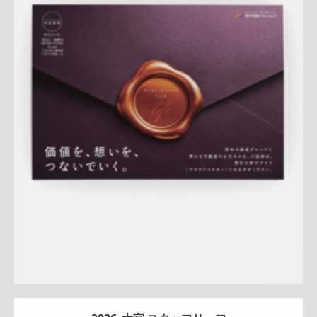
Update:
2026.07.22
A4ペラ
スペシャル
マンション
土地
戸建
相続
サービス紹
介
新作
査定
プレミアム
大宮センター
桜新町センター
詳しく見る