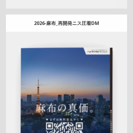
2026-麻布_再開発ニス圧着DM
Update:
2026.02.18
折りパンフレット
土地
エリア広告
売却訴求
査定
クール
プレミアム
麻布営業部
QRコード
市場動向
相場
詳しく見る