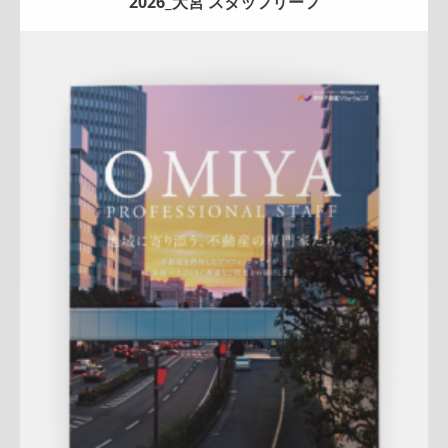
2026_大宮 スタッフリーフ
Update:
2026.07.01
折りパンフレット
エリア広告
スタッフ紹介
新作
来店訴求
査定
ナチュラル
ハートフル
大宮センター
詳しく見る