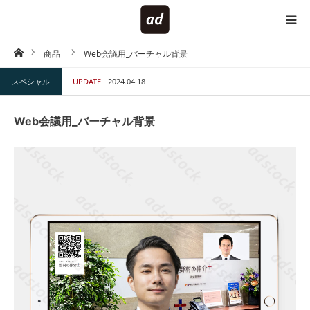
ホーム
商品
Web会議用_バーチャル背景
HOME
スペシャル
UPDATE
2024.04.18
対象で探す
Web会議用_バーチャル背景
内容で探す
仕様で探す
キーワードで探す
テイストで探す