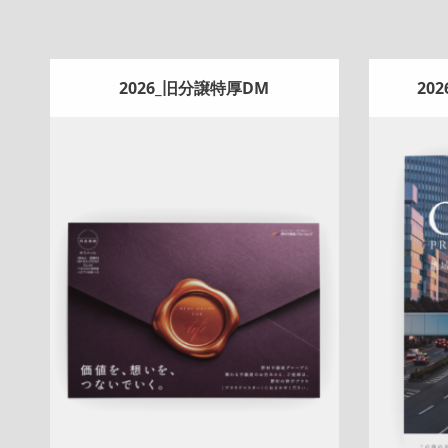
2026_旧分譲特厚DM
20
Update:
2026.07.22
A4ペラ
スペシャル
マンション
土地
戸
折りパ
建
相続
サービス紹介
新作
査定
プレ
フ紹介
ミアム
大宮センター
桜新町センター
詳しく見る