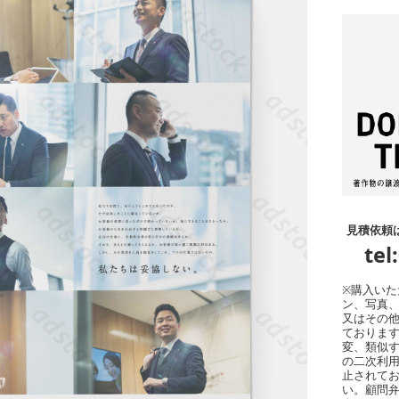
見積依頼
tel
※購入い
ン、写真
又はその
ております
変、類似
の二次利
止されてお
い。顧問