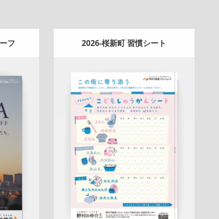
リーフ
2026-桜新町 習慣シート
Update:
2026.04.13
告
スタッ
A4ペラ(片面)
冊子
新作
ナチュラル
ハ
チュラル
ートフル
桜新町センター
ー
詳しく見る