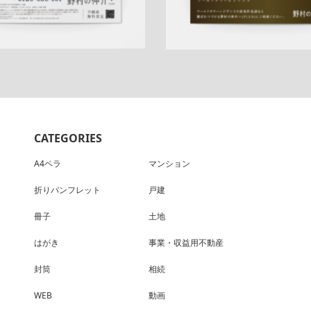
CATEGORIES
A4ペラ
マンション
折りパンフレット
戸建
冊子
土地
はがき
事業・収益用不動産
封筒
相続
WEB
動画