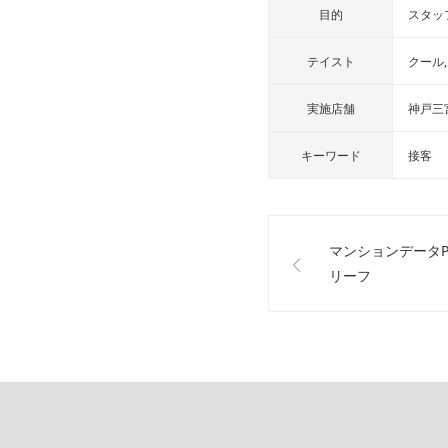
目的
スタッ
テイスト
クール
実施店舗
神戸三
キーワード
接客
マンションデータPl
リーフ