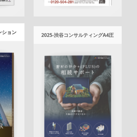
マンション
2025-渋谷コンサルティングA4圧
着相続DM
Update:
2026.03.05
ン
エリア
折りパンフレット
マンション
土地
戸
売却訴求
建
相続
サービス紹介
売却訴求
査定
センター
クール
ハートフル
渋谷営業部
QRコー
成約御礼
ド
アフターフォロー
成約御礼
詳しく見る