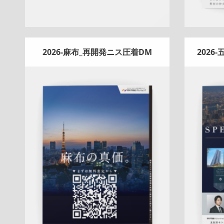
2026-麻布_再開発ニス圧着DM
2026
Update:
2026.02.18
折りパンフレット
土地
エリア広告
売
マンシ
却訴求
査定
クール
プレミアム
麻布営
訴求
新
業部
QRコード
市場動向
相場
タ
詳しく見る