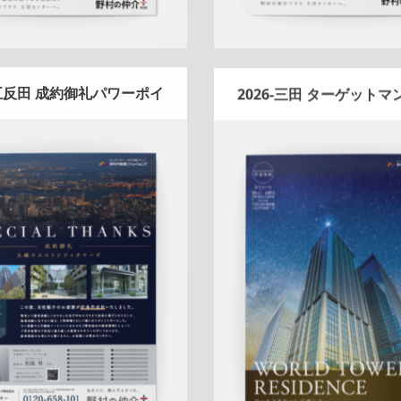
-五反田 成約御礼パワーポイ
2026-三田 ターゲット
ント
ニス圧着DM
Update:
2026.03.05
Update:
2026.01.08
折りパンフレット
マンショ
ョン
エリア広告
人気商品
実績
広告
シリーズ広告
人気商品
作
クール
五反田センター
アフ
査定
クール
プレミアム
三田
ーフォロー
反響
成約御礼
QRコード
アフターフォロー
詳しく見る
詳しく見る