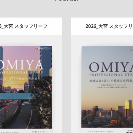
26_大宮 スタッフリーフ
2026_大宮 スタッフ
Update:
2026.07.01
Update:
2026.07.01
ンフレット
エリア広告
スタッ
折りパンフレット
エリア広
新作
来店訴求
査定
ナチュラル
フ紹介
新作
来店訴求
査定
ナ
ハートフル
大宮センター
ハートフル
大宮センタ
詳しく見る
詳しく見る