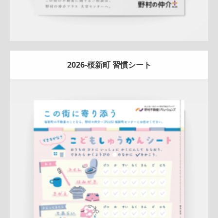
2026-桜新町 習慣シート
Update:
2026.04.13
A4ペラ(片面)
冊子
新作
ナチュラル
ハートフル
桜新町セン
ター