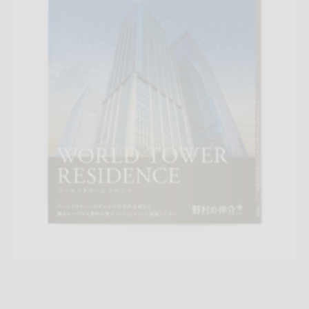
折りパンフレット
マンション
エリア広告
シリーズ広告
人
気商品
売却訴求
査定
クール
プレミアム
三田センター
QR
コード
アフターフォロー
成約御礼
詳しく見る
2025-渋谷コンサルティングA4圧着相続DM