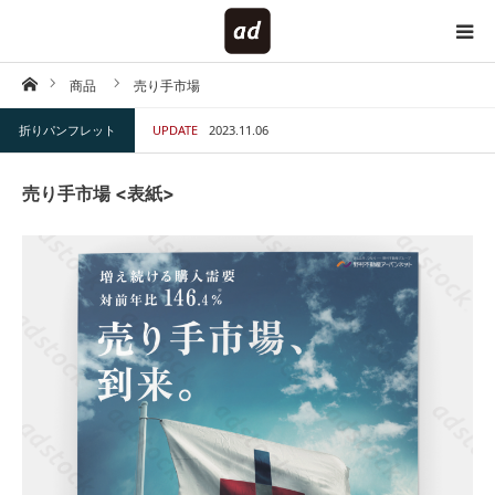
ホーム
商品
売り手市場
HOME
折りパンフレット
UPDATE
2023.11.06
対象で探す
売り手市場 <表紙>
内容で探す
仕様で探す
キーワードで探す
テイストで探す