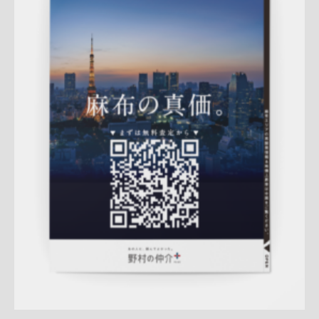
Update:
2026.02.18
折りパンフレット
土地
エリア広告
売却訴求
査定
クール
プレミアム
麻布営業部
QRコード
市場動向
相場
詳しく見る