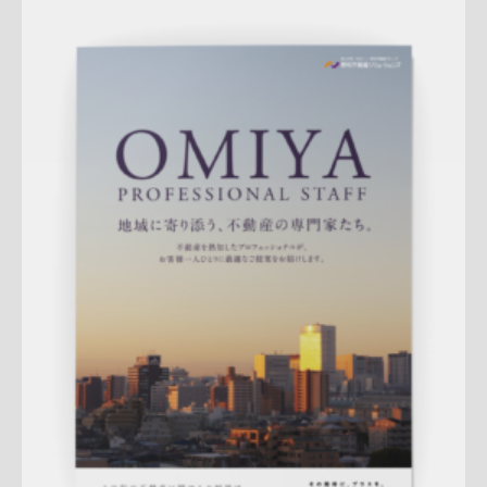
Update:
2026.07.01
折りパンフレット
エリア広告
スタッフ紹介
新作
来店訴求
査定
ナチュラル
ハートフル
大宮センター
詳しく見る