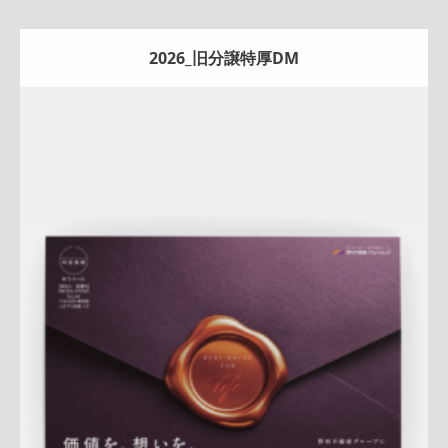
2026_旧分譲特厚DM
Update:
2026.07.22
A4ペラ
スペシャル
マンション
土地
戸建
相続
サービス紹
介
新作
査定
プレミアム
大宮センター
桜新町センター
詳しく見る