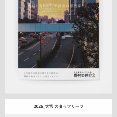
Update:
2026.07.01
折りパンフレット
エリア広告
スタッフ紹介
新作
来店訴求
査定
ナチュラル
ハートフル
大宮センター
詳しく見る
2026_大宮 スタッフリーフ