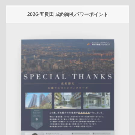
2026-五反田 成約御礼パワーポイント
Update:
2026.01.08
マンション
エリア広告
人気商品
実績訴求
新作
クール
五
反田センター
アフターフォロー
反響
成約御礼
詳しく見る