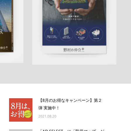
売却訴求
建
相続
サービス紹介
売却訴求
査定
センター
クール
ハートフル
渋谷営業部
QRコー
成約御礼
ド
アフターフォロー
成約御礼
詳しく見る
【8月のお得なキャンペーン】第２
弾 実施中！
2021.08.20