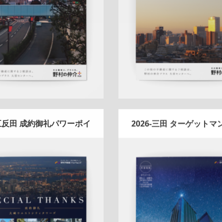
ハートフル
大宮センター
ハートフル
大宮センタ
詳しく見る
詳しく見る
-五反田 成約御礼パワーポイ
2026-三田 ターゲット
ント
ニス圧着DM
Update:
2026.03.05
Update:
2026.01.08
折りパンフレット
マンショ
ョン
エリア広告
人気商品
実績