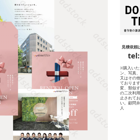
見積依頼
tel
※購入い
ン、写真
又はその
ております
変、類似
の二次利
止されてお
い。顧問
人