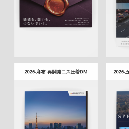
ミアム
大宮センター
桜新町センター
詳しく見る
2026-麻布_再開発ニス圧着DM
2026
Update:
2026.02.18
折りパンフレット
土地
エリア広告
売
マンシ