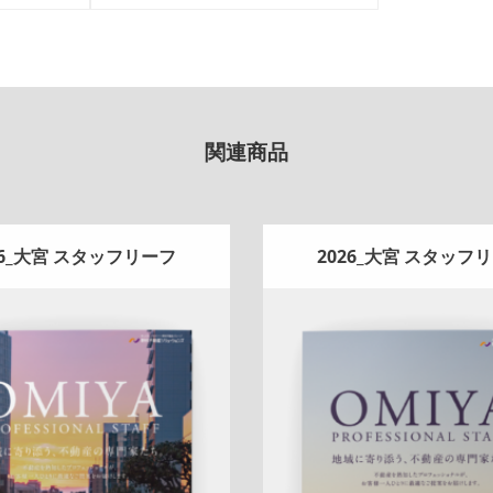
関連商品
26_大宮 スタッフリーフ
2026_大宮 スタッフ
Update:
2026.07.01
Update:
2026.07.01
ンフレット
エリア広告
スタッ
折りパンフレット
エリア広
新作
来店訴求
査定
ナチュラル
フ紹介
新作
来店訴求
査定
ナ