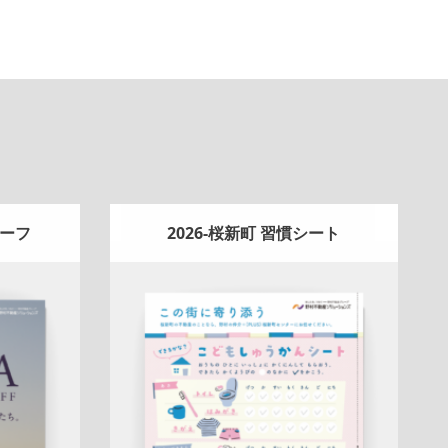
リーフ
2026-桜新町 習慣シート
Update:
2026.04.13
告
スタッ
A4ペラ(片面)
冊子
新作
ナチュラル
ハ
チュラル