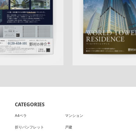
広告
シリーズ広告
人気商品
作
クール
五反田センター
アフ
査定
クール
プレミアム
三田
ーフォロー
反響
成約御礼
QRコード
アフターフォロー
詳しく見る
詳しく見る
CATEGORIES
A4ペラ
マンション
折りパンフレット
戸建