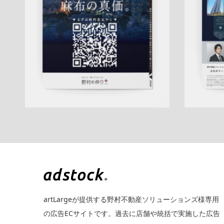
却訴求
査定
クール
プレミアム
麻布営
訴求
新
業部
QRコード
市場動向
相場
タ
詳しく見る
artLargeが提供する野村不動産ソリューションズ様専用
の広告ECサイトです。過去に店舗や統括で実施した広告