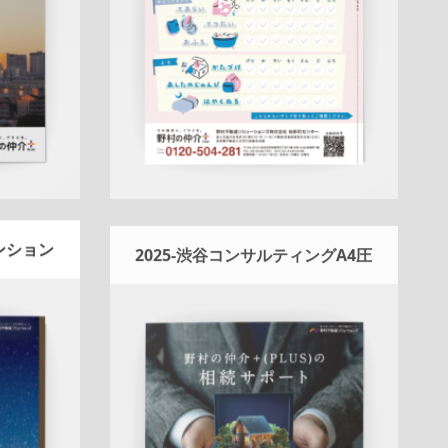
ートフル
桜新町センター
ー
詳しく見る
マンション
2025-渋谷コンサルティングA4圧
着相続DM
Update:
2026.03.05
ン
エリア
折りパンフレット
マンション
土地
戸