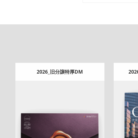
2026_旧分譲特厚DM
20
Update:
2026.07.22
A4ペラ
スペシャル
マンション
土地
戸
折りパ
建
相続
サービス紹介
新作
査定
プレ
フ紹介