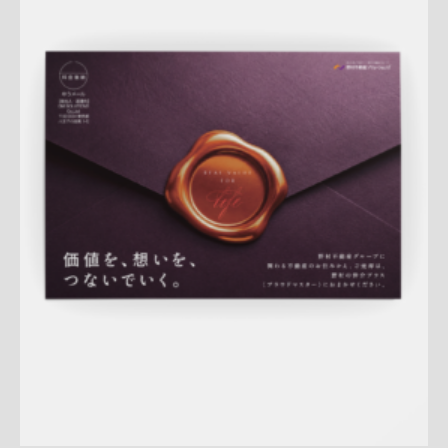
Update:
2026.07.22
A4ペラ
スペシャル
マンション
土地
戸建
相続
サービス紹
介
新作
査定
プレミアム
大宮センター
桜新町センター
詳しく見る