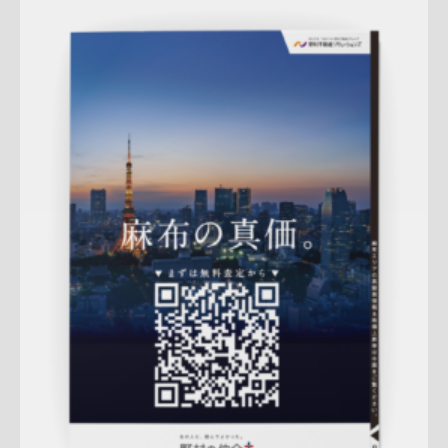
Update:
2026.02.18
折りパンフレット
土地
エリア広告
売却訴求
査定
クール
プレミアム
麻布営業部
QRコード
市場動向
相場
詳しく見る