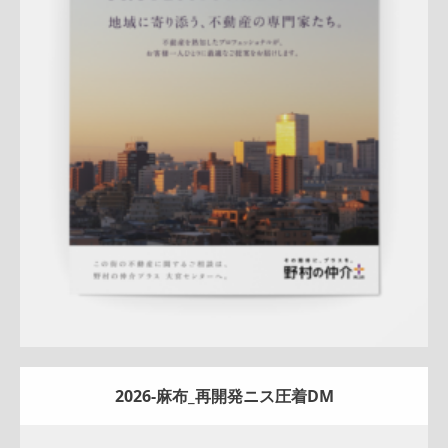
Update:
2026.07.01
折りパンフレット
エリア広告
スタッフ紹介
新作
来店訴求
査定
ナチュラル
ハートフル
大宮センター
詳しく見る
2026-麻布_再開発ニス圧着DM