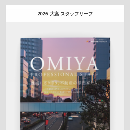
2026_大宮 スタッフリーフ
Update:
2026.07.01
折りパンフレット
エリア広告
スタッフ紹介
新作
来店訴求
査定
ナチュラル
ハートフル
大宮センター
詳しく見る