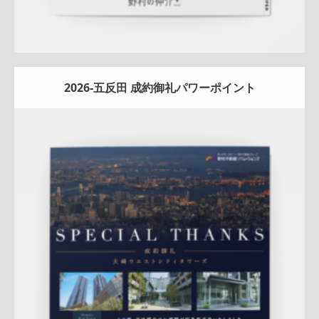
2026-五反田 成約御礼パワーポイント
Update:
2026.01.08
マンション
エリア広告
人気商品
実績訴求
新作
クール
五
反田センター
アフターフォロー
反響
成約御礼