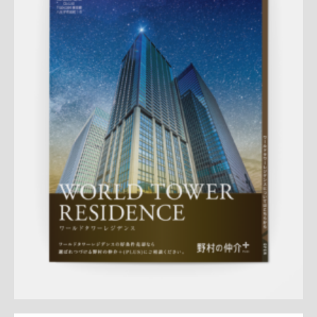
Update:
2026.03.05
折りパンフレット
マンション
エリア広告
シリーズ広告
人
気商品
売却訴求
査定
クール
プレミアム
三田センター
QR
コード
アフターフォロー
成約御礼
詳しく見る