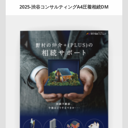
2025-渋谷コンサルティングA4圧着相続DM
Update:
2026.03.05
折りパンフレット
マンション
土地
戸建
相続
サービス紹
介
売却訴求
査定
クール
ハートフル
渋谷営業部
QRコード
アフターフォロー
成約御礼
詳しく見る