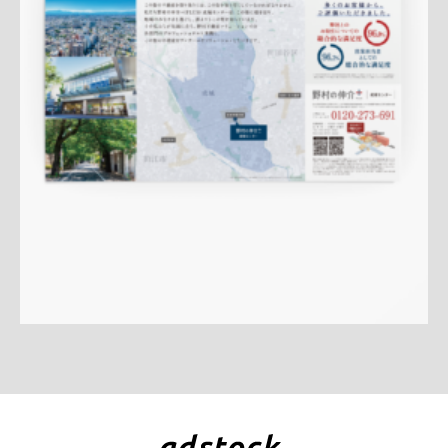
土地
エリア広告
サービス紹介
実績訴求
クール
成城セン
ター
QRコード
アフターフォロー
成約御礼
詳しく見る