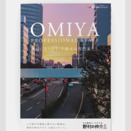
Update:
2026.07.01
折りパンフレット
エリア広告
スタッフ紹介
新作
来店訴求
査定
ナチュラル
ハートフル
大宮センター
詳しく見る