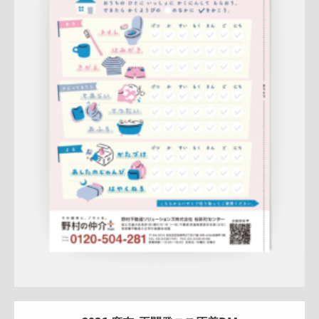
Update:
2026.04.13
A4ペラ(片面)
冊子
新作
ナチュラル
ハートフル
桜新町セン
ター
詳しく見る