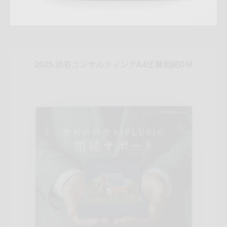
2025-渋谷コンサルティングA4圧着相続DM
Update:
2026.03.05
折りパンフレット
マンション
土地
戸建
相続
サービス紹
介
売却訴求
査定
クール
ハートフル
渋谷営業部
QRコード
アフターフォロー
成約御礼