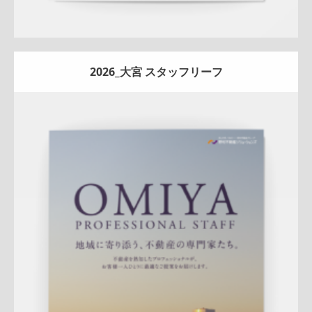
2026_大宮 スタッフリーフ
Update:
2026.07.01
折りパンフレット
エリア広告
スタッフ紹介
新作
来店訴求
査定
ナチュラル
ハートフル
大宮センター