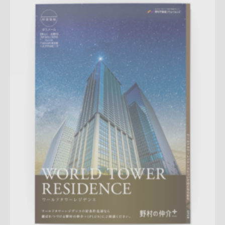
Update:
2026.03.05
折りパンフレット
マンション
エリア広告
シリーズ広告
人
気商品
売却訴求
査定
クール
プレミアム
三田センター
QR
コード
アフターフォロー
成約御礼
詳しく見る