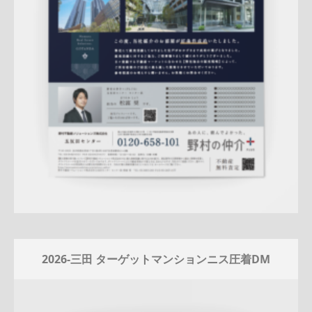
マンション
エリア広告
人気商品
実績訴求
新作
クール
五
反田センター
アフターフォロー
反響
成約御礼
詳しく見る
2026-三田 ターゲットマンションニス圧着DM