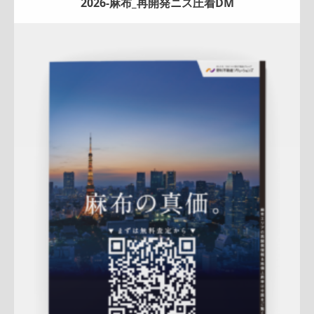
2026-麻布_再開発ニス圧着DM
Update:
2026.02.18
折りパンフレット
土地
エリア広告
売却訴求
査定
クール
プレミアム
麻布営業部
QRコード
市場動向
相場
詳しく見る