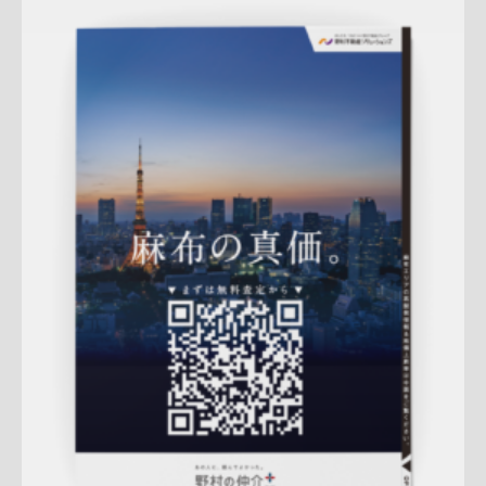
Update:
2026.02.18
折りパンフレット
土地
エリア広告
売却訴求
査定
クール
プレミアム
麻布営業部
QRコード
市場動向
相場
詳しく見る