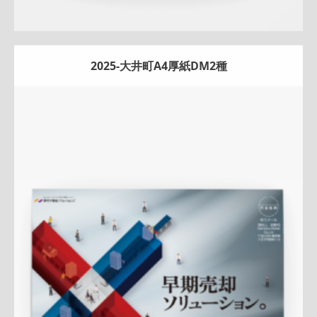
2025-大井町A4厚紙DM2種
Update:
2025.12.15
A4ペラ
マンション
サービス紹介
売却訴求
新作
クール
大
井町センター
QRコード
アフターフォロー
成約御礼