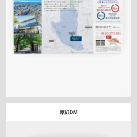
土地
エリア広告
サービス紹介
実績訴求
クール
成城セン
ター
QRコード
アフターフォロー
成約御礼
詳しく見る
厚紙DM