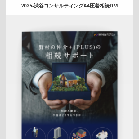
2025-渋谷コンサルティングA4圧着相続DM
Update:
2026.03.05
折りパンフレット
マンション
土地
戸建
相続
サービス紹
介
売却訴求
査定
クール
ハートフル
渋谷営業部
QRコード
アフターフォロー
成約御礼
詳しく見る