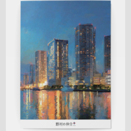
Update:
2026.03.11
A4ペラ
マンション
土地
戸建
サービス紹介
売却訴求
新作
査定
ハートフル
勝どきセンター
QRコード
アフターフォ
ロー
成約御礼
詳しく見る