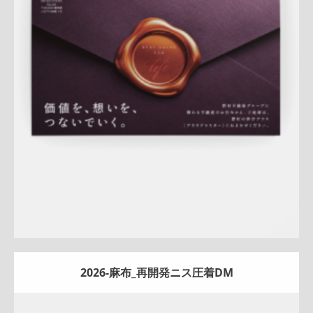
A4ペラ
スペシャル
マンション
土地
戸建
相続
サービス紹
介
新作
査定
プレミアム
大宮センター
桜新町センター
詳しく見る
2026-麻布_再開発ニス圧着DM