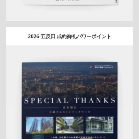
2026-五反田 成約御礼パワーポイント
Update:
2026.01.08
マンション
エリア広告
人気商品
実績訴求
新作
クール
五
反田センター
アフターフォロー
反響
成約御礼