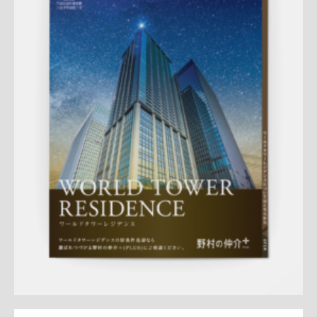
Update:
2026.03.05
折りパンフレット
マンション
エリア広告
シリーズ広告
人
気商品
売却訴求
査定
クール
プレミアム
三田センター
QR
コード
アフターフォロー
成約御礼
詳しく見る