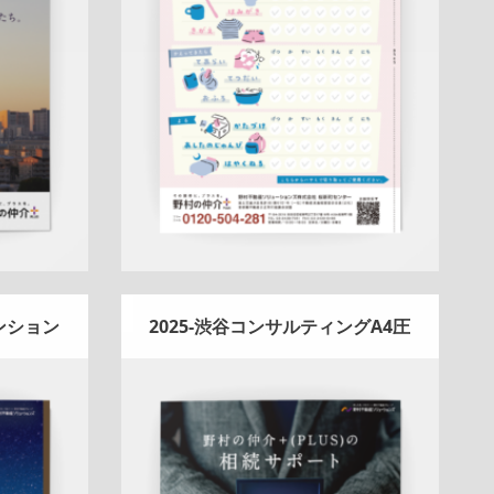
告
スタッ
A4ペラ(片面)
冊子
新作
ナチュラル
ハ
チュラル
ートフル
桜新町センター
ー
詳しく見る
マンション
2025-渋谷コンサルティングA4圧
着相続DM
Update:
2026.03.05