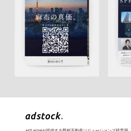
折りパンフレット
土地
エリア広告
売
マンシ
却訴求
査定
クール
プレミアム
麻布営
訴求
新
業部
QRコード
市場動向
相場
タ
詳しく見る
artLargeが提供する野村不動産ソリューションズ様専用