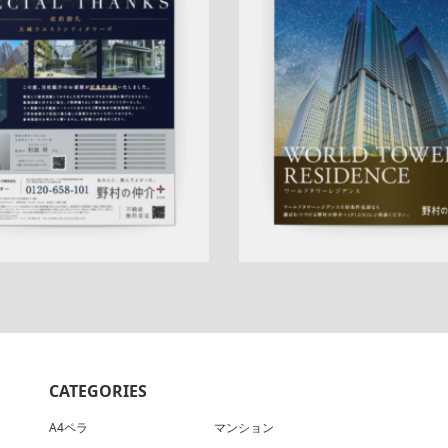
折りパンフレット
マンショ
ョン
エリア広告
人気商品
実績
広告
シリーズ広告
人気商品
作
クール
五反田センター
アフ
査定
クール
プレミアム
三田
ーフォロー
反響
成約御礼
QRコード
アフターフォロー
詳しく見る
詳しく見る
CATEGORIES
A4ペラ
マンション