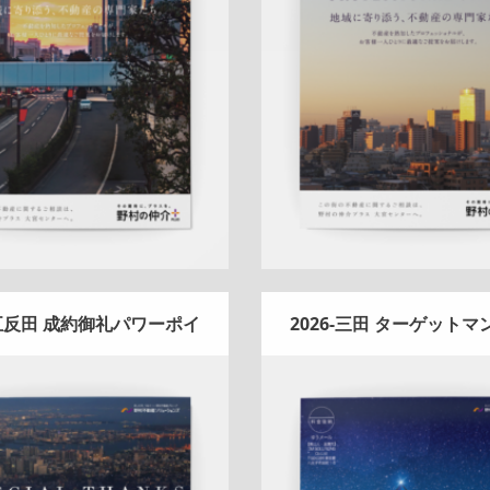
ンフレット
エリア広告
スタッ
折りパンフレット
エリア広
新作
来店訴求
査定
ナチュラル
フ紹介
新作
来店訴求
査定
ナ
ハートフル
大宮センター
ハートフル
大宮センタ
詳しく見る
詳しく見る
-五反田 成約御礼パワーポイ
2026-三田 ターゲット
ント
ニス圧着DM
Update:
2026.03.05
Update:
2026.01.08