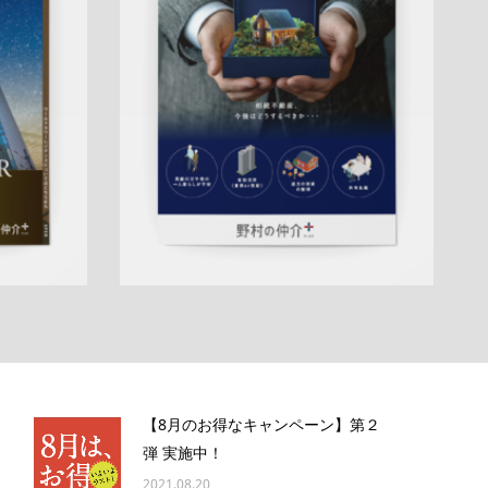
ン
エリア
折りパンフレット
マンション
土地
戸
売却訴求
建
相続
サービス紹介
売却訴求
査定
センター
クール
ハートフル
渋谷営業部
QRコー
成約御礼
ド
アフターフォロー
成約御礼
詳しく見る
【8月のお得なキャンペーン】第２
弾 実施中！
2021.08.20