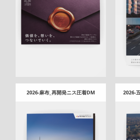
A4ペラ
スペシャル
マンション
土地
戸
折りパ
建
相続
サービス紹介
新作
査定
プレ
フ紹介
ミアム
大宮センター
桜新町センター
詳しく見る
2026-麻布_再開発ニス圧着DM
2026
Update:
2026.02.18