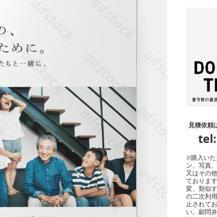
見積依頼
tel
※購入い
ン、写真
又はその
ております
変、類似
の二次利
止されてお
い。顧問