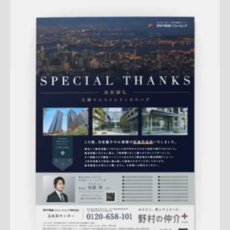
Update:
2026.01.08
マンション
エリア広告
人気商品
実績訴求
新作
クール
五
反田センター
アフターフォロー
反響
成約御礼
詳しく見る