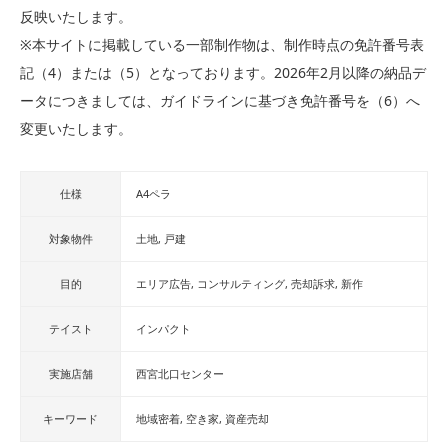
反映いたします。
※本サイトに掲載している一部制作物は、制作時点の免許番号表
記（4）または（5）となっております。2026年2月以降の納品デ
ータにつきましては、ガイドラインに基づき免許番号を（6）へ
変更いたします。
仕様
A4ペラ
対象物件
土地
戸建
目的
エリア広告
コンサルティング
売却訴求
新作
テイスト
インパクト
実施店舗
西宮北口センター
キーワード
地域密着
空き家
資産売却