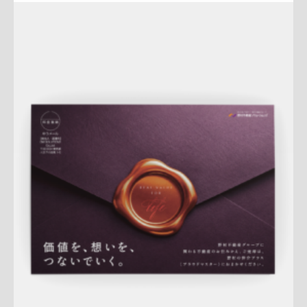
Update:
2026.07.22
A4ペラ
スペシャル
マンション
土地
戸建
相続
サービス紹
介
新作
査定
プレミアム
大宮センター
桜新町センター
詳しく見る