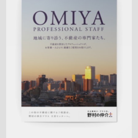
Update:
2026.07.01
折りパンフレット
エリア広告
スタッフ紹介
新作
来店訴求
査定
ナチュラル
ハートフル
大宮センター
詳しく見る