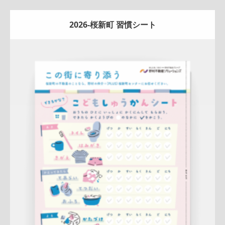
2026-桜新町 習慣シート
Update:
2026.04.13
A4ペラ(片面)
冊子
新作
ナチュラル
ハートフル
桜新町セン
ター
詳しく見る