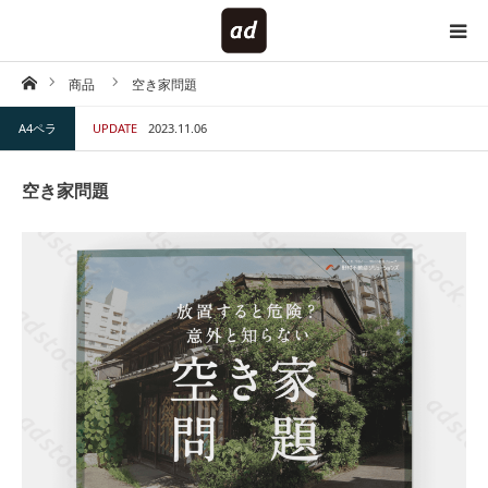
ホーム
商品
空き家問題
HOME
A4ペラ
UPDATE
2023.11.06
対象で探す
空き家問題
内容で探す
仕様で探す
キーワードで探す
テイストで探す