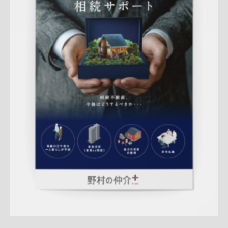
Update:
2026.03.05
折りパンフレット
マンション
土地
戸建
相続
サービス紹
介
売却訴求
査定
クール
ハートフル
渋谷営業部
QRコード
アフターフォロー
成約御礼
詳しく見る