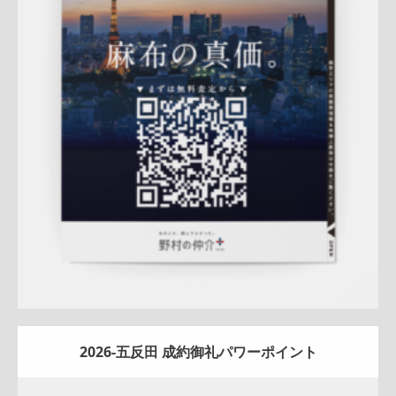
Update:
2026.02.18
折りパンフレット
土地
エリア広告
売却訴求
査定
クール
プレミアム
麻布営業部
QRコード
市場動向
相場
詳しく見る
2026-五反田 成約御礼パワーポイント