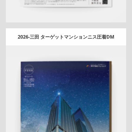
2026-三田 ターゲットマンションニス圧着DM
Update:
2026.03.05
折りパンフレット
マンション
エリア広告
シリーズ広告
人
気商品
売却訴求
査定
クール
プレミアム
三田センター
QR
コード
アフターフォロー
成約御礼