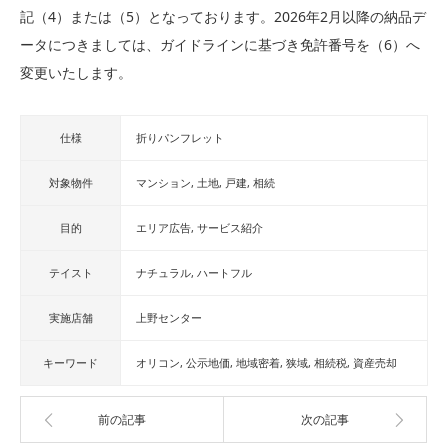
記（4）または（5）となっております。2026年2月以降の納品デ
ータにつきましては、ガイドラインに基づき免許番号を（6）へ
変更いたします。
仕様
折りパンフレット
対象物件
マンション
土地
戸建
相続
目的
エリア広告
サービス紹介
テイスト
ナチュラル
ハートフル
実施店舗
上野センター
キーワード
オリコン
公示地価
地域密着
狭域
相続税
資産売却
前の記事
次の記事