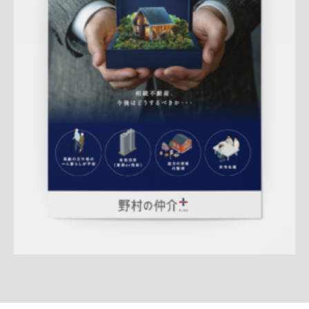
Update:
2026.03.05
折りパンフレット
マンション
土地
戸建
相続
サービス紹
介
売却訴求
査定
クール
ハートフル
渋谷営業部
QRコード
アフターフォロー
成約御礼
詳しく見る