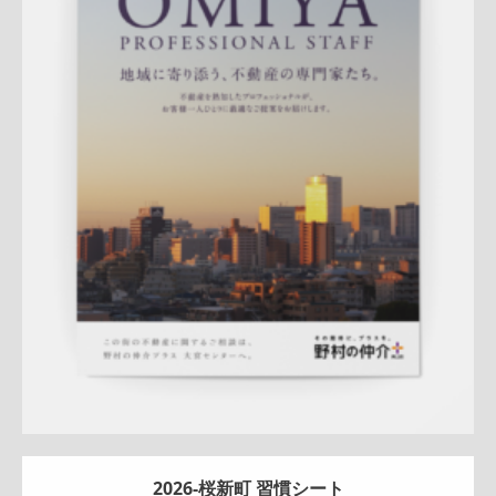
Update:
2026.07.01
折りパンフレット
エリア広告
スタッフ紹介
新作
来店訴求
査定
ナチュラル
ハートフル
大宮センター
詳しく見る
2026-桜新町 習慣シート