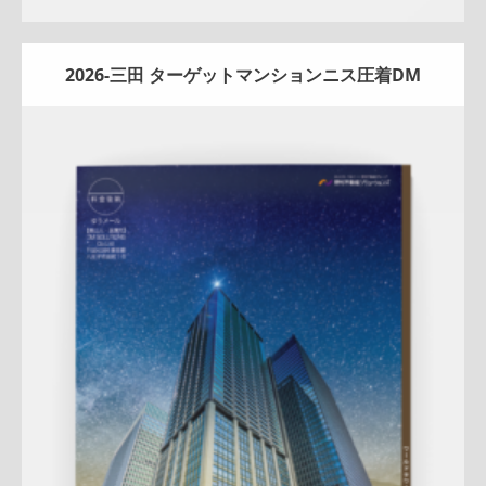
2026-三田 ターゲットマンションニス圧着DM
Update:
2026.03.05
折りパンフレット
マンション
エリア広告
シリーズ広告
人
気商品
売却訴求
査定
クール
プレミアム
三田センター
QR
コード
アフターフォロー
成約御礼
詳しく見る