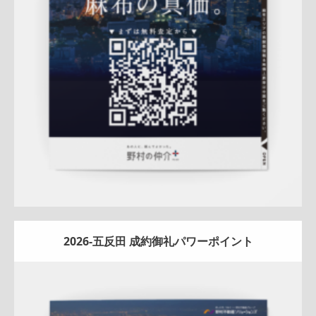
折りパンフレット
土地
エリア広告
売却訴求
査定
クール
プレミアム
麻布営業部
QRコード
市場動向
相場
詳しく見る
2026-五反田 成約御礼パワーポイント