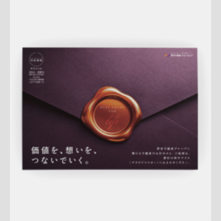
Update:
2026.07.22
A4ペラ
スペシャル
マンション
土地
戸建
相続
サービス紹
介
新作
査定
プレミアム
大宮センター
桜新町センター
詳しく見る