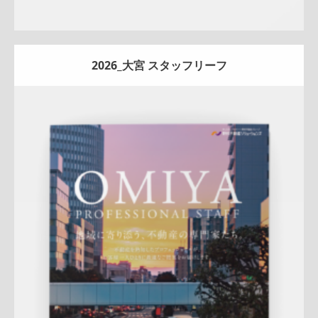
2026_大宮 スタッフリーフ
Update:
2026.07.01
折りパンフレット
エリア広告
スタッフ紹介
新作
来店訴求
査定
ナチュラル
ハートフル
大宮センター