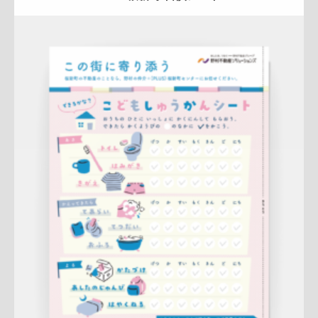
Update:
2026.04.13
A4ペラ(片面)
冊子
新作
ナチュラル
ハートフル
桜新町セン
ター
詳しく見る