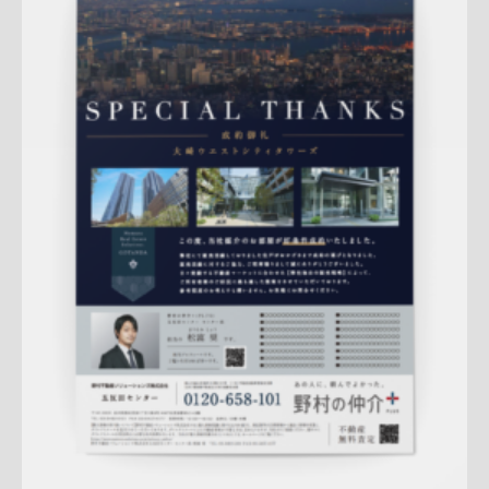
Update:
2026.01.08
マンション
エリア広告
人気商品
実績訴求
新作
クール
五
反田センター
アフターフォロー
反響
成約御礼
詳しく見る